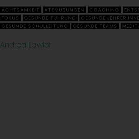
ACHTSAMKEIT
ATEMÜBUNGEN
COACHING
ENTS
,
,
,
FOKUS
GESUNDE FÜHRUNG
GESUNDE LEHRER:INN
,
,
GESUNDE SCHULLEITUNG
GESUNDE TEAMS
MEDIT
,
,
Andrea Lawlor