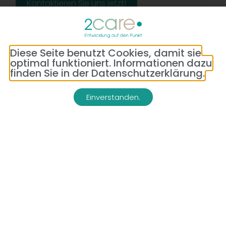
Kontaktieren Sie uns jetzt!
Diese Seite benutzt Cookies, damit sie
optimal funktioniert. Informationen dazu
finden Sie in der Datenschutzerklärung.
Einverstanden.
Adresse:
Telefon:
Bredeneyer Str. 86
(0177) 176 79 69
45133 Essen
E-Mail:
info@2-care.de
Impressum
Datenschutzerklärung
AGB