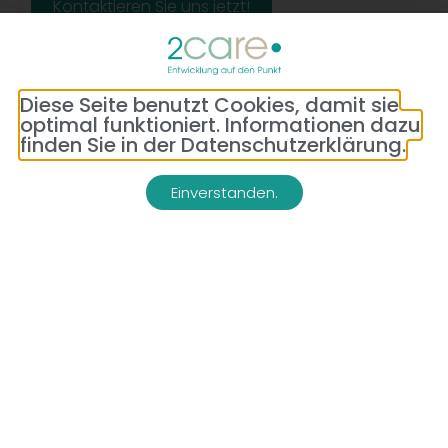
Kontaktieren Sie uns jetzt!
Diese Seite benutzt Cookies, damit sie
optimal funktioniert. Informationen dazu
finden Sie in der Datenschutzerklärung.
Einverstanden.
Adresse:
Telefon:
Bredeneyer Str. 86
(0177) 176 79 69
45133 Essen
E-Mail:
info@2-care.de
Impressum
Datenschutzerklärung
AGB