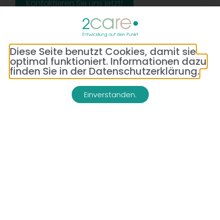
Kontaktieren Sie uns jetzt!
Diese Seite benutzt Cookies, damit sie
optimal funktioniert. Informationen dazu
finden Sie in der Datenschutzerklärung.
Einverstanden.
Adresse:
Telefon:
Bredeneyer Str. 86
(0177) 176 79 69
45133 Essen
E-Mail:
info@2-care.de
Impressum
Datenschutzerklärung
AGB