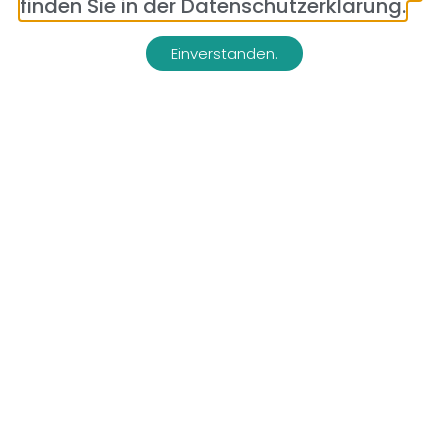
finden Sie in der Datenschutzerklärung.
Ich möchte den Newsletter empfangen und bin mit der
Speicherung und Verarbeitung meiner Daten zu diesem
Einverstanden.
Zweckeinverstanden.
Senden
WEITERES IM BLOG