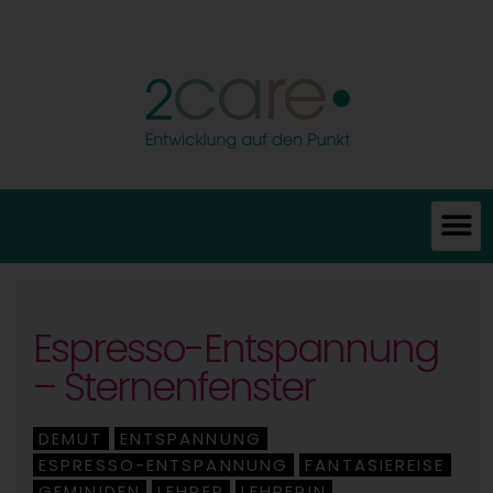
Espresso-Entspannung
– Sternenfenster
DEMUT
ENTSPANNUNG
,
,
ESPRESSO-ENTSPANNUNG
FANTASIEREISE
,
,
GEMINIDEN
LEHRER
LEHRERIN