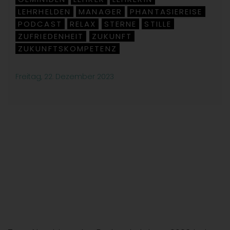
,
,
,
LEHRHELDEN
MANAGER
PHANTASIEREISE
,
,
,
PODCAST
RELAX
STERNE
STILLE
,
,
,
,
ZUFRIEDENHEIT
ZUKUNFT
,
,
ZUKUNFTSKOMPETENZ
Freitag, 22. Dezember 2023