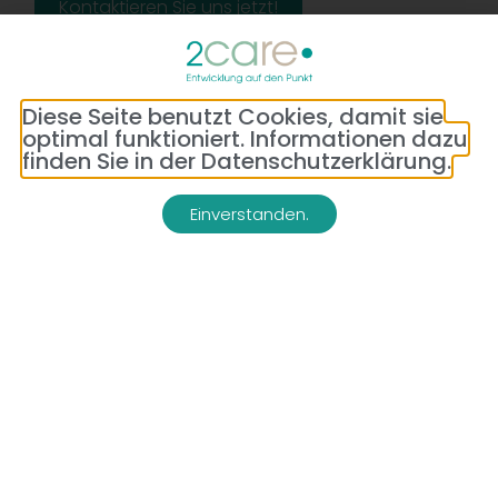
Kontaktieren Sie uns jetzt!
Diese Seite benutzt Cookies, damit sie
optimal funktioniert. Informationen dazu
finden Sie in der Datenschutzerklärung.
Einverstanden.
Adresse:
Telefon:
Bredeneyer Str. 86
(0177) 176 79 69
45133 Essen
E-Mail:
info@2-care.de
Impressum
Datenschutzerklärung
AGB