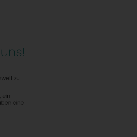
 uns!
,
swelt zu
 ein
aben eine