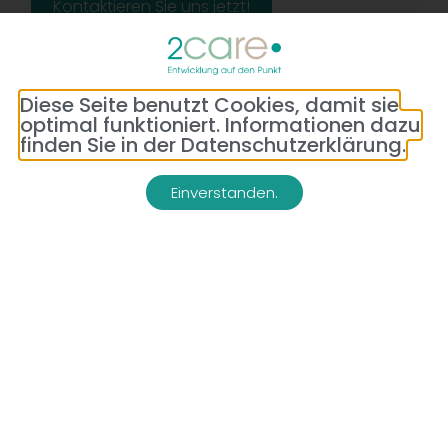
Kontaktieren Sie uns jetzt!
Diese Seite benutzt Cookies, damit sie
optimal funktioniert. Informationen dazu
finden Sie in der Datenschutzerklärung.
Einverstanden.
Adresse:
Telefon:
Bredeneyer Str. 86
(0177) 176 79 69
45133 Essen
E-Mail:
info@2-care.de
Impressum
Datenschutzerklärung
AGB