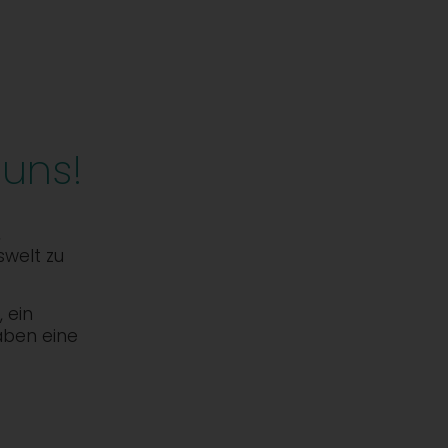
 uns!
,
swelt zu
 ein
aben eine