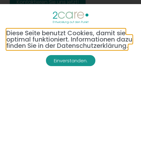
Kontaktieren Sie uns jetzt!
Diese Seite benutzt Cookies, damit sie
optimal funktioniert. Informationen dazu
finden Sie in der Datenschutzerklärung.
Einverstanden.
Adresse:
Telefon:
Bredeneyer Str. 86
(0177) 176 79 69
45133 Essen
E-Mail:
info@2-care.de
Impressum
Datenschutzerklärung
AGB