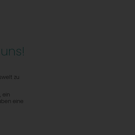
 uns!
,
swelt zu
 ein
aben eine