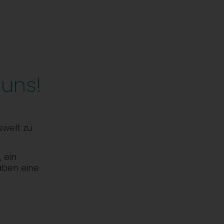
 uns!
,
swelt zu
 ein
aben eine