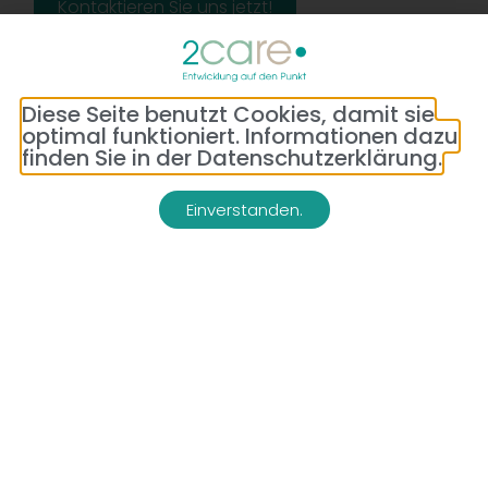
Kontaktieren Sie uns jetzt!
Diese Seite benutzt Cookies, damit sie
optimal funktioniert. Informationen dazu
finden Sie in der Datenschutzerklärung.
Einverstanden.
Adresse:
Telefon:
Bredeneyer Str. 86
(0177) 176 79 69
45133 Essen
E-Mail:
info@2-care.de
Impressum
Datenschutzerklärung
AGB