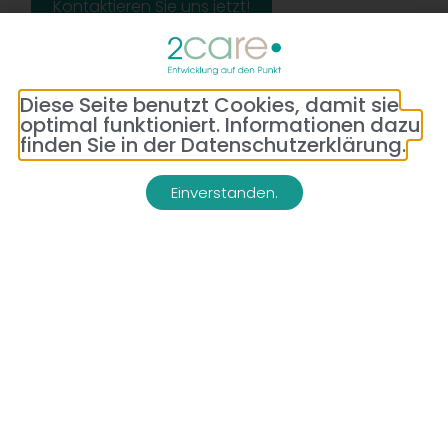
Kontaktieren Sie uns jetzt!
Diese Seite benutzt Cookies, damit sie
optimal funktioniert. Informationen dazu
finden Sie in der Datenschutzerklärung.
Einverstanden.
Adresse:
Telefon:
Bredeneyer Str. 86
(0177) 176 79 69
45133 Essen
E-Mail:
info@2-care.de
Impressum
Datenschutzerklärung
AGB