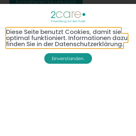
Kontaktieren Sie uns jetzt!
Diese Seite benutzt Cookies, damit sie
optimal funktioniert. Informationen dazu
finden Sie in der Datenschutzerklärung.
Einverstanden.
Adresse:
Telefon:
Bredeneyer Str. 86
(0177) 176 79 69
45133 Essen
E-Mail:
info@2-care.de
Impressum
Datenschutzerklärung
AGB