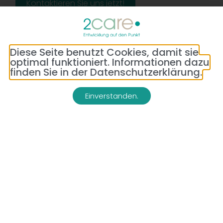
Kontaktieren Sie uns jetzt!
Diese Seite benutzt Cookies, damit sie
optimal funktioniert. Informationen dazu
finden Sie in der Datenschutzerklärung.
Einverstanden.
Adresse:
Telefon:
Bredeneyer Str. 86
(0177) 176 79 69
45133 Essen
E-Mail:
info@2-care.de
Impressum
Datenschutzerklärung
AGB