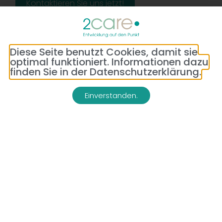
Kontaktieren Sie uns jetzt!
Diese Seite benutzt Cookies, damit sie
optimal funktioniert. Informationen dazu
finden Sie in der Datenschutzerklärung.
Einverstanden.
Adresse:
Telefon:
Bredeneyer Str. 86
(0177) 176 79 69
45133 Essen
E-Mail:
info@2-care.de
Impressum
Datenschutzerklärung
AGB