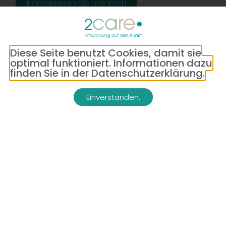
Kontaktieren Sie uns jetzt!
Diese Seite benutzt Cookies, damit sie
optimal funktioniert. Informationen dazu
finden Sie in der Datenschutzerklärung.
Einverstanden.
Adresse:
Telefon:
Bredeneyer Str. 86
(0177) 176 79 69
45133 Essen
E-Mail:
info@2-care.de
Impressum
Datenschutzerklärung
AGB