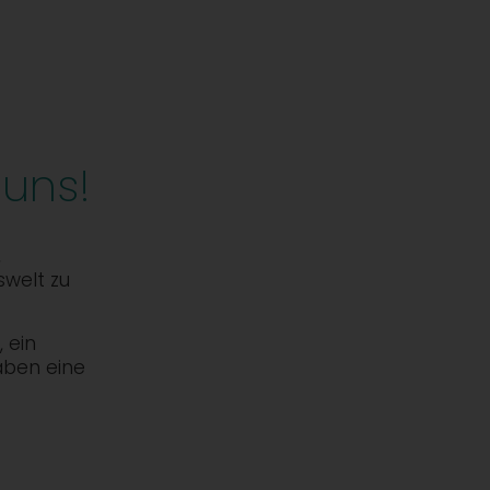
 uns!
,
swelt zu
 ein
aben eine