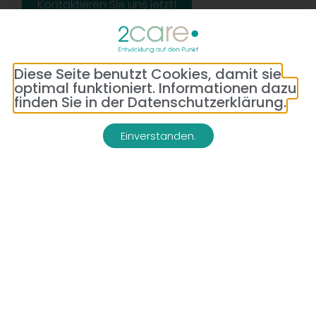
Kontaktieren Sie uns jetzt!
Diese Seite benutzt Cookies, damit sie
optimal funktioniert. Informationen dazu
finden Sie in der Datenschutzerklärung.
Einverstanden.
Adresse:
Telefon:
Bredeneyer Str. 86
(0177) 176 79 69
45133 Essen
E-Mail:
info@2-care.de
Impressum
Datenschutzerklärung
AGB