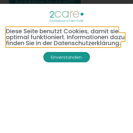
Kontaktieren Sie uns jetzt!
Diese Seite benutzt Cookies, damit sie
optimal funktioniert. Informationen dazu
finden Sie in der Datenschutzerklärung.
Einverstanden.
Adresse:
Telefon:
Bredeneyer Str. 86
(0177) 176 79 69
45133 Essen
E-Mail:
info@2-care.de
Impressum
Datenschutzerklärung
AGB