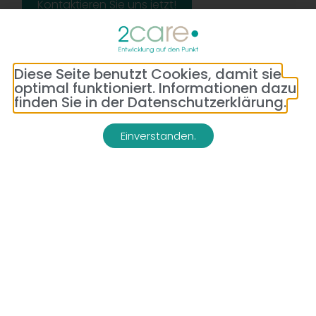
Kontaktieren Sie uns jetzt!
Diese Seite benutzt Cookies, damit sie
optimal funktioniert. Informationen dazu
finden Sie in der Datenschutzerklärung.
Einverstanden.
Adresse:
Telefon:
Bredeneyer Str. 86
(0177) 176 79 69
45133 Essen
E-Mail:
info@2-care.de
Impressum
Datenschutzerklärung
AGB