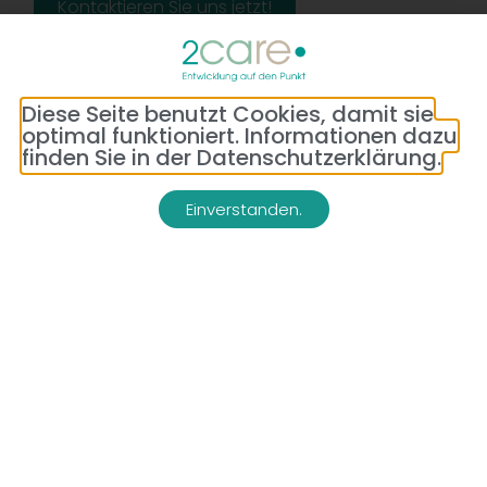
Kontaktieren Sie uns jetzt!
Diese Seite benutzt Cookies, damit sie
optimal funktioniert. Informationen dazu
finden Sie in der Datenschutzerklärung.
Einverstanden.
Adresse:
Telefon:
Bredeneyer Str. 86
(0177) 176 79 69
45133 Essen
E-Mail:
info@2-care.de
Impressum
Datenschutzerklärung
AGB