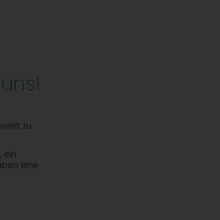
 uns!
,
swelt zu
 ein
aben eine