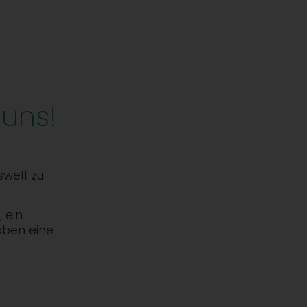
 uns!
,
swelt zu
 ein
aben eine