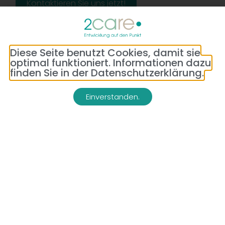
Kontaktieren Sie uns jetzt!
Diese Seite benutzt Cookies, damit sie
optimal funktioniert. Informationen dazu
finden Sie in der Datenschutzerklärung.
Einverstanden.
Adresse:
Telefon:
Bredeneyer Str. 86
(0177) 176 79 69
45133 Essen
E-Mail:
info@2-care.de
Impressum
Datenschutzerklärung
AGB