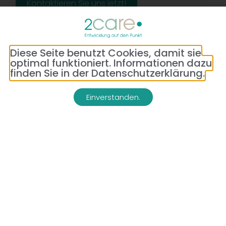
Kontaktieren Sie uns jetzt!
Diese Seite benutzt Cookies, damit sie
optimal funktioniert. Informationen dazu
finden Sie in der Datenschutzerklärung.
Einverstanden.
Adresse:
Telefon:
Bredeneyer Str. 86
(0177) 176 79 69
45133 Essen
E-Mail:
info@2-care.de
Impressum
Datenschutzerklärung
AGB