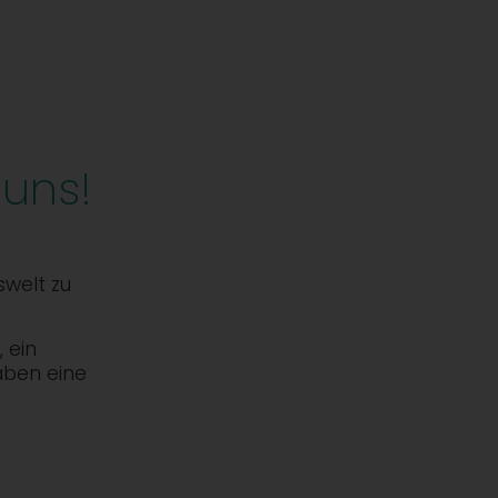
 uns!
,
swelt zu
 ein
aben eine