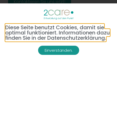
Kontaktieren Sie uns jetzt!
Diese Seite benutzt Cookies, damit sie
optimal funktioniert. Informationen dazu
finden Sie in der Datenschutzerklärung.
Einverstanden.
Adresse:
Telefon:
Bredeneyer Str. 86
(0177) 176 79 69
45133 Essen
E-Mail:
info@2-care.de
Impressum
Datenschutzerklärung
AGB