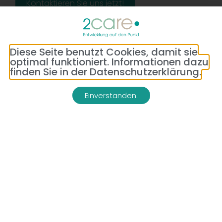
Kontaktieren Sie uns jetzt!
Diese Seite benutzt Cookies, damit sie
optimal funktioniert. Informationen dazu
finden Sie in der Datenschutzerklärung.
Einverstanden.
Adresse:
Telefon:
Bredeneyer Str. 86
(0177) 176 79 69
45133 Essen
E-Mail:
info@2-care.de
Impressum
Datenschutzerklärung
AGB