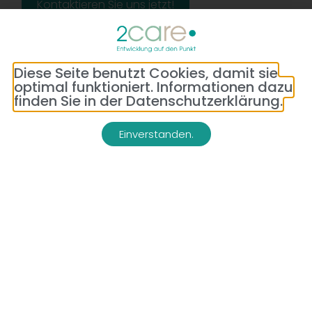
Kontaktieren Sie uns jetzt!
Diese Seite benutzt Cookies, damit sie
optimal funktioniert. Informationen dazu
finden Sie in der Datenschutzerklärung.
Einverstanden.
Adresse:
Telefon:
Bredeneyer Str. 86
(0177) 176 79 69
45133 Essen
E-Mail:
info@2-care.de
Impressum
Datenschutzerklärung
AGB