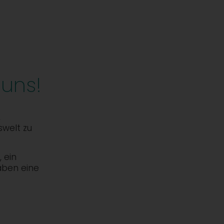
 uns!
,
swelt zu
 ein
aben eine