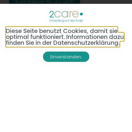
Kontaktieren Sie uns jetzt!
Diese Seite benutzt Cookies, damit sie
optimal funktioniert. Informationen dazu
finden Sie in der Datenschutzerklärung.
Einverstanden.
Adresse:
Telefon:
Bredeneyer Str. 86
(0177) 176 79 69
45133 Essen
E-Mail:
info@2-care.de
Impressum
Datenschutzerklärung
AGB