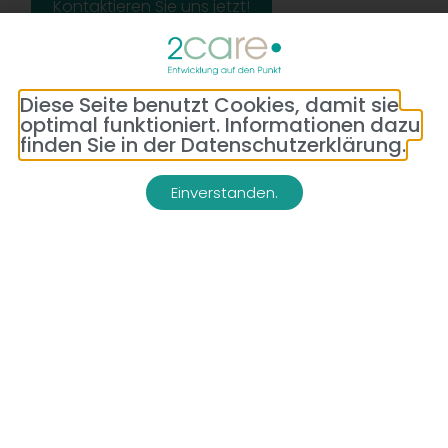
Kontaktieren Sie uns jetzt!
Diese Seite benutzt Cookies, damit sie
optimal funktioniert. Informationen dazu
finden Sie in der Datenschutzerklärung.
Einverstanden.
Adresse:
Telefon:
Bredeneyer Str. 86
(0177) 176 79 69
45133 Essen
E-Mail:
info@2-care.de
Impressum
Datenschutzerklärung
AGB