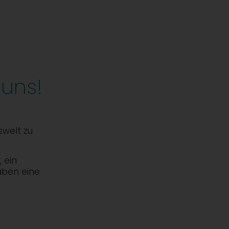
 uns!
,
swelt zu
 ein
aben eine