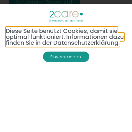
Kontaktieren Sie uns jetzt!
Diese Seite benutzt Cookies, damit sie
optimal funktioniert. Informationen dazu
finden Sie in der Datenschutzerklärung.
Einverstanden.
Adresse:
Telefon:
Bredeneyer Str. 86
(0177) 176 79 69
45133 Essen
E-Mail:
info@2-care.de
Impressum
Datenschutzerklärung
AGB