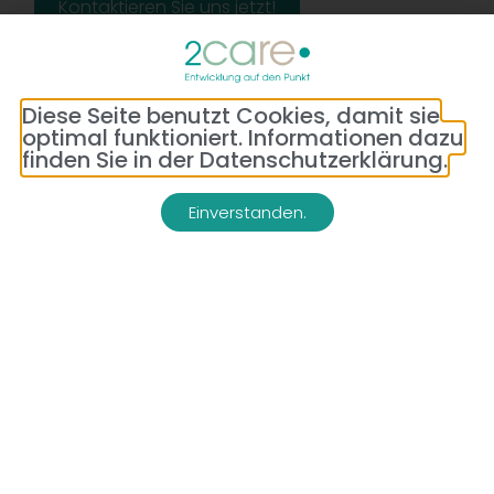
Kontaktieren Sie uns jetzt!
Diese Seite benutzt Cookies, damit sie
optimal funktioniert. Informationen dazu
finden Sie in der Datenschutzerklärung.
Einverstanden.
Adresse:
Telefon:
Bredeneyer Str. 86
(0177) 176 79 69
45133 Essen
E-Mail:
info@2-care.de
Impressum
Datenschutzerklärung
AGB