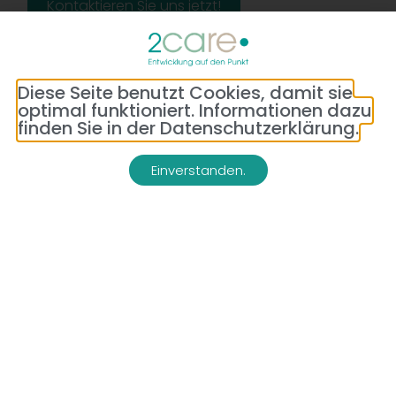
Kontaktieren Sie uns jetzt!
Diese Seite benutzt Cookies, damit sie
optimal funktioniert. Informationen dazu
finden Sie in der Datenschutzerklärung.
Einverstanden.
Adresse:
Telefon:
Bredeneyer Str. 86
(0177) 176 79 69
45133 Essen
E-Mail:
info@2-care.de
Impressum
Datenschutzerklärung
AGB