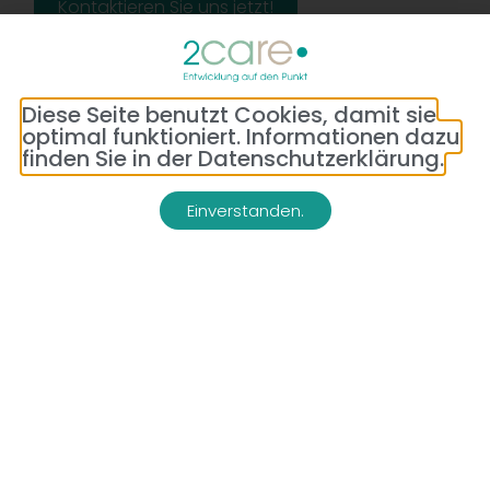
Kontaktieren Sie uns jetzt!
Diese Seite benutzt Cookies, damit sie
optimal funktioniert. Informationen dazu
finden Sie in der Datenschutzerklärung.
Einverstanden.
Adresse:
Telefon:
Bredeneyer Str. 86
(0177) 176 79 69
45133 Essen
E-Mail:
info@2-care.de
Impressum
Datenschutzerklärung
AGB