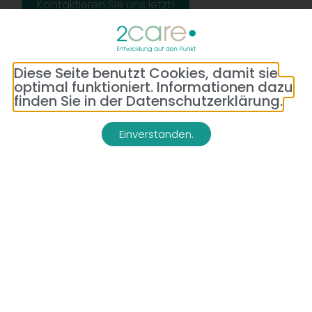
Kontaktieren Sie uns jetzt!
Diese Seite benutzt Cookies, damit sie
optimal funktioniert. Informationen dazu
finden Sie in der Datenschutzerklärung.
Einverstanden.
Adresse:
Telefon:
Bredeneyer Str. 86
(0177) 176 79 69
45133 Essen
E-Mail:
info@2-care.de
Impressum
Datenschutzerklärung
AGB