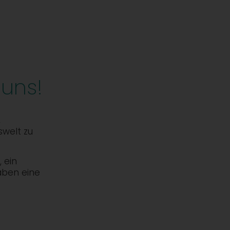
 uns!
,
swelt zu
 ein
aben eine