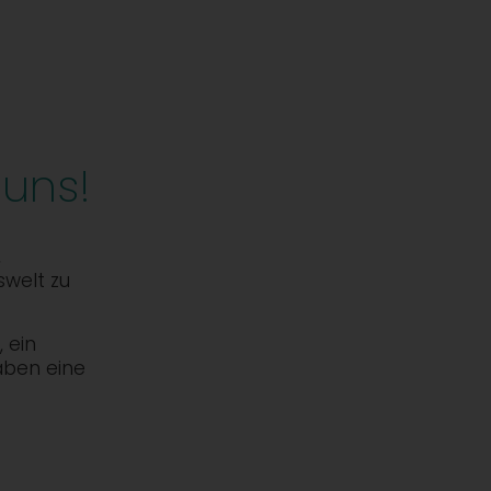
 uns!
,
swelt zu
 ein
aben eine