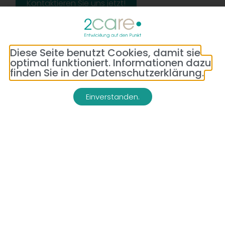
Kontaktieren Sie uns jetzt!
Diese Seite benutzt Cookies, damit sie
optimal funktioniert. Informationen dazu
finden Sie in der Datenschutzerklärung.
Einverstanden.
Adresse:
Telefon:
Bredeneyer Str. 86
(0177) 176 79 69
45133 Essen
E-Mail:
info@2-care.de
Impressum
Datenschutzerklärung
AGB