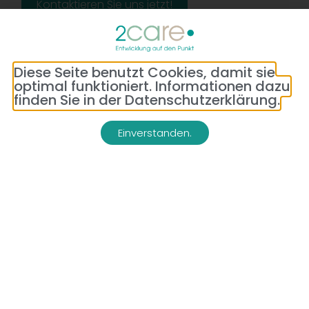
Kontaktieren Sie uns jetzt!
Diese Seite benutzt Cookies, damit sie
optimal funktioniert. Informationen dazu
finden Sie in der Datenschutzerklärung.
Einverstanden.
Adresse:
Telefon:
Bredeneyer Str. 86
(0177) 176 79 69
45133 Essen
E-Mail:
info@2-care.de
Impressum
Datenschutzerklärung
AGB