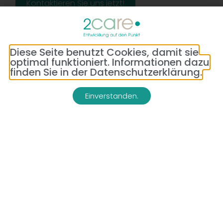
Kontaktieren Sie uns jetzt!
Diese Seite benutzt Cookies, damit sie
optimal funktioniert. Informationen dazu
finden Sie in der Datenschutzerklärung.
Einverstanden.
Adresse:
Telefon:
Bredeneyer Str. 86
(0177) 176 79 69
45133 Essen
E-Mail:
info@2-care.de
Impressum
Datenschutzerklärung
AGB