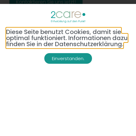
Kontaktieren Sie uns jetzt!
Diese Seite benutzt Cookies, damit sie
optimal funktioniert. Informationen dazu
finden Sie in der Datenschutzerklärung.
Einverstanden.
Adresse:
Telefon:
Bredeneyer Str. 86
(0177) 176 79 69
45133 Essen
E-Mail:
info@2-care.de
Impressum
Datenschutzerklärung
AGB