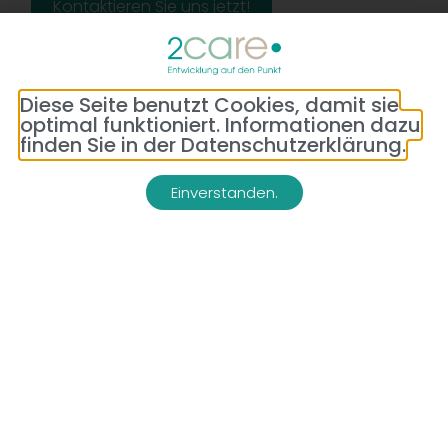
Kontaktieren Sie uns jetzt!
Diese Seite benutzt Cookies, damit sie
optimal funktioniert. Informationen dazu
finden Sie in der Datenschutzerklärung.
Einverstanden.
Adresse:
Telefon:
Bredeneyer Str. 86
(0177) 176 79 69
45133 Essen
E-Mail:
info@2-care.de
Impressum
Datenschutzerklärung
AGB