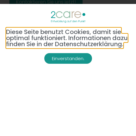
Kontaktieren Sie uns jetzt!
Diese Seite benutzt Cookies, damit sie
optimal funktioniert. Informationen dazu
finden Sie in der Datenschutzerklärung.
Einverstanden.
Adresse:
Telefon:
Bredeneyer Str. 86
(0177) 176 79 69
45133 Essen
E-Mail:
info@2-care.de
Impressum
Datenschutzerklärung
AGB