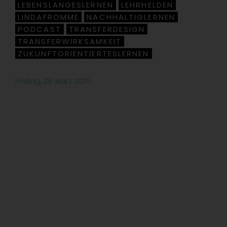
LEBENSLANGESLERNEN
LEHRHELDEN
,
,
LINDAFROMME
NACHHALTIGLERNEN
,
,
PODCAST
TRANSFERDESIGN
,
,
TRANSFERWIRKSAMKEIT
,
ZUKUNFTORIENTIERTESLERNEN
Freitag, 28. März 2025